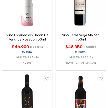
Vino Espumosos Baron De
Vino Terra Vega Malbec
Valls Ice Rosado 750ml
750ml
$46.900
$48.350
x Botella
x Unidad
x750ml
x 750ml
Mililitro a $62,53
Mililitro a $64,47
42553
41298
-
OTRAS MARCAS