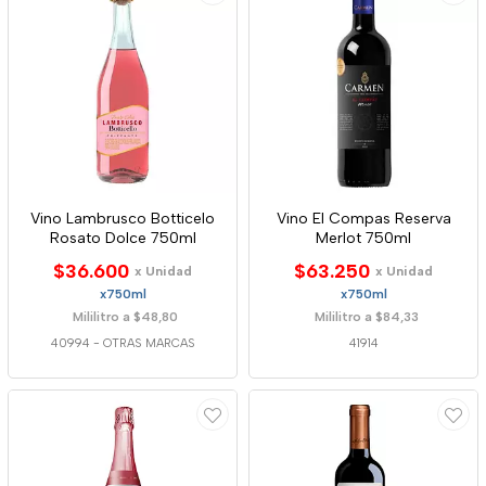
Vino Lambrusco Botticelo
Vino El Compas Reserva
Rosato Dolce 750ml
Merlot 750ml
$36.600
$63.250
x Unidad
x Unidad
x750ml
x750ml
Mililitro a $48,80
Mililitro a $84,33
40994
-
OTRAS MARCAS
41914