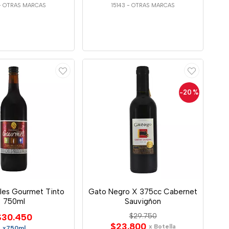
-
OTRAS MARCAS
15143
-
OTRAS MARCAS
-20
%
ales Gourmet Tinto
Gato Negro X 375cc Cabernet
750ml
Sauvigñon
$30.450
$29.750
$23.800
x Botella
x750ml