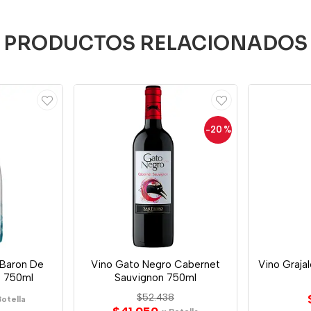
PRODUCTOS RELACIONADOS
-20
%
Baron De
Vino Gato Negro Cabernet
Vino Graja
o 750ml
Sauvignon 750ml
$52.438
Botella