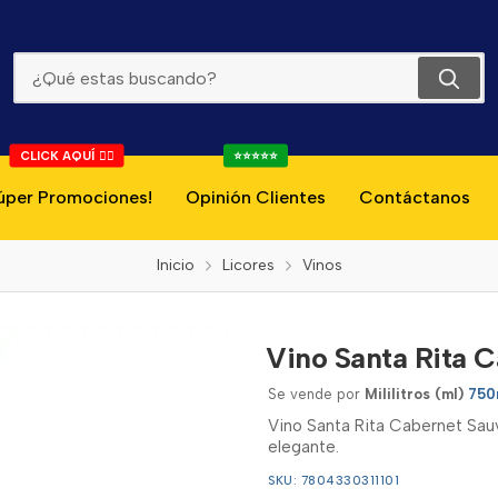
Vino Santa Rita Cabernet Sauvignon Tinto 750ml
CLICK AQUÍ 👇🏻
⭐⭐⭐⭐⭐
úper Promociones!
Opinión Clientes
Contáctanos
Inicio
Licores
Vinos
Vino Santa Rita 
Se vende por
Mililitros (ml)
750
Vino Santa Rita Cabernet Sauv
elegante.
SKU: 7804330311101