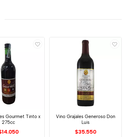
les Gourmet Tinto x
Vino Grajales Generoso Don
275cc
Luis
$14.050
$35.550