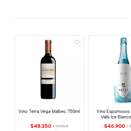
Vino Terra Vega Malbec 750ml
Vino Espumosos 
Valls Ice Blanc
$48.350
$46.900
x Unidad
x 