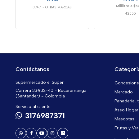
Mililitro a $
37471
-
OTRAS MARCAS
42555
Contáctanos
Categorí
Supermercado el Super
Concesiones
Carrera 33#32-40 - Bucaramanga
Mercado
(Santander) - Colombia
Panaderia, t
Servicio al cliente
Aseo Hogar
3176987371
Mascotas
Frutas y Ve