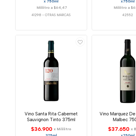
x 750ml
x750ml
Mililitro a $64,47
Mililitro a $
41298
-
OTRAS MARCAS
42552
Vino Santa Rita Cabernet
Vino Marquez De 
Sauvignon Tinto 375ml
Malbec 75
$36.900
$37.650
x Mililitro
x 
375ml
x750ml