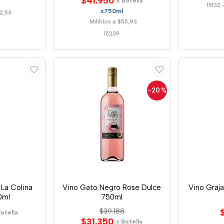
$41.950
x Botella
15132
x750ml
62,53
Mililitro a $55,93
15239
-20
%
La Colina
Vino Gato Negro Rose Dulce
Vino Graj
0ml
750ml
$39.188
Botella
$31.350
x Botella