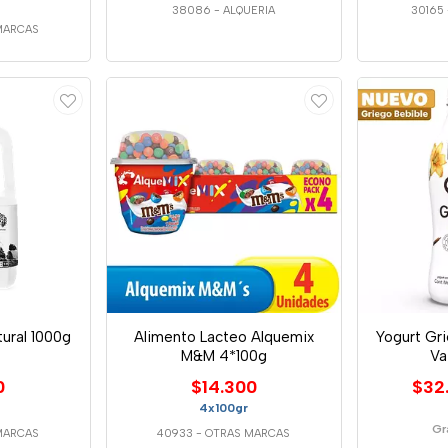
38086
-
ALQUERIA
30165
MARCAS
ural 1000g
Alimento Lacteo Alquemix
Yogurt Gri
M&M 4*100g
Va
0
$14.300
$32
4x100gr
Gr
MARCAS
40933
-
OTRAS MARCAS