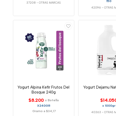
150
37208
-
OTRAS MARCAS
42096
-
OTRAS 
Yogurt Alpina Kefir Frutos Del
Yogurt Dejamu Nat
Bosque 240g
$8.200
$14.05
x Botella
X240GR
x 1000gr
Gramo a $34,17
40363
-
OTRAS 