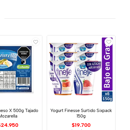
ueso X 500g Tajado
Yogurt Finesse Surtido Sixpack
Mozarella
150g
$24.950
$19.700