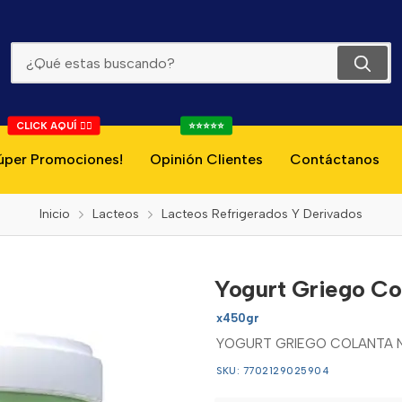
Yogurt Griego Colanta Natural 450g
CLICK AQUÍ 👇🏻
⭐⭐⭐⭐⭐
úper Promociones!
Opinión Clientes
Contáctanos
Inicio
Lacteos
Lacteos Refrigerados Y Derivados
Yogurt Griego Co
x450gr
YOGURT GRIEGO COLANTA 
SKU: 7702129025904