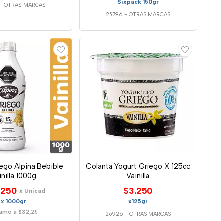
Sixpack 150gr
-
OTRAS MARCAS
25796
-
OTRAS MARCAS
ego Alpina Bebible
Colanta Yogurt Griego X 125cc
inilla 1000g
Vainilla
.250
$3.250
x Unidad
x 1000gr
x125gr
amo a $32,25
26926
-
OTRAS MARCAS