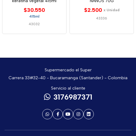
keratina vegetal 415ml
NANOS 70G
$30.550
$2.500
x Unidad
415ml
43336
43032
Supermercado el Super
Carrera 33#32-40 - Bucaramanga (Santander) - Colombia
Servicio al cliente
3176987371