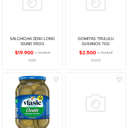
SALCHICHA ZENU LONG
GOMITAS TRULULU
10UND 550G
GUSANOS 70G
$19.900
$2.500
x Unidad
x Unidad
43110
43332