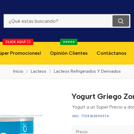
Yogurt Griego Zorba Con Dulce 135g
CLICK AQUÍ 👇🏻
⭐⭐⭐⭐⭐
úper Promociones!
Opinión Clientes
Contáctanos
Inicio
Lacteos
Lacteos Refrigerados Y Derivados
Yogurt Griego Zo
Yogurt a un Super Precio a d
SKU: 7709183593974
Precio