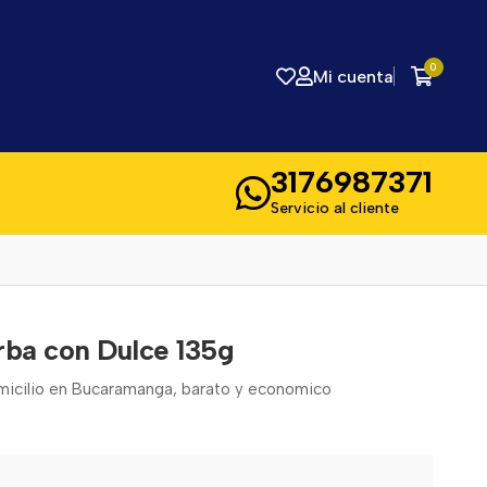
0
Mi cuenta
3176987371
Servicio al cliente
rba con Dulce 135g
omicilio en Bucaramanga, barato y economico