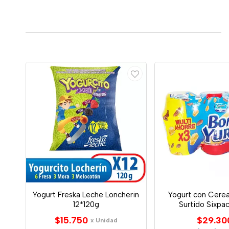
Yogurt Freska Leche Loncherin
Yogurt con Cerea
12*120g
Surtido Sixpa
$15.750
$29.30
x Unidad