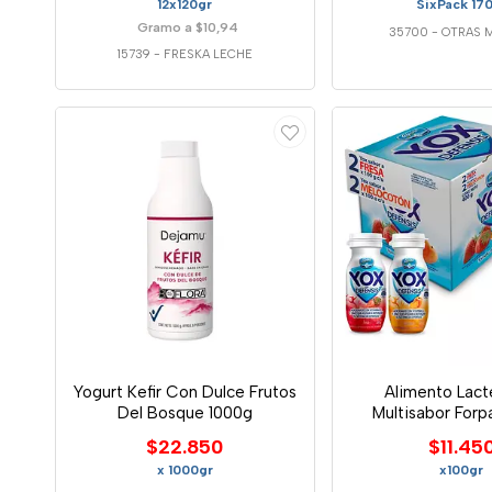
12x120gr
SixPack 17
Gramo a $10,94
35700
-
OTRAS 
15739
-
FRESKA LECHE
Yogurt Kefir Con Dulce Frutos
Alimento Lact
Del Bosque 1000g
Multisabor Forp
$22.850
$11.45
x 1000gr
x100gr