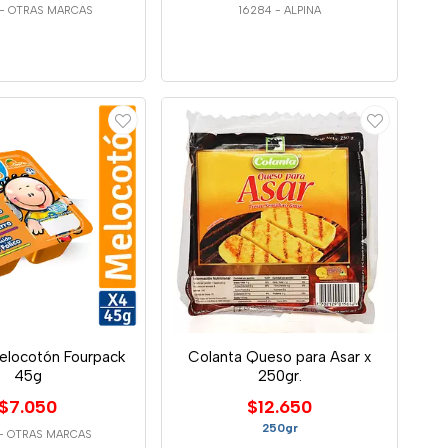
-
OTRAS MARCAS
16284
-
ALPINA
Melocotón Fourpack
Colanta Queso para Asar x
45g
250gr.
$7.050
$12.650
250gr
-
OTRAS MARCAS