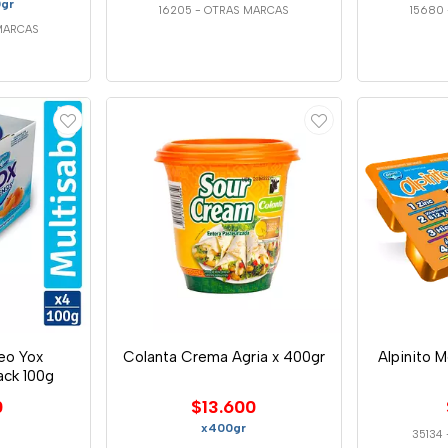
0gr
16205
-
OTRAS MARCAS
15680
MARCAS
eo Yox
Colanta Crema Agria x 400gr
Alpinito 
ack 100g
0
$13.600
x400gr
35134