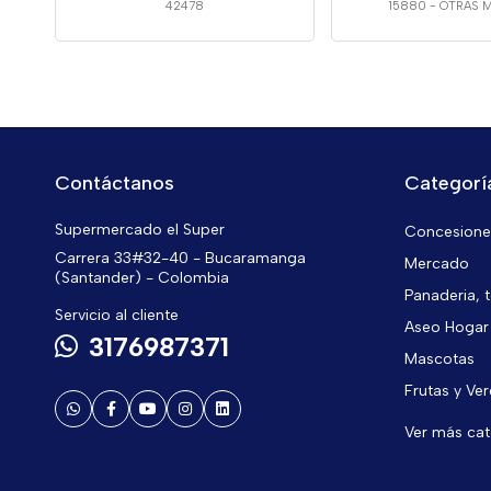
42478
15880
-
OTRAS 
Contáctanos
Categorí
Supermercado el Super
Concesiones
Carrera 33#32-40 - Bucaramanga
Mercado
(Santander) - Colombia
Panaderia, t
Servicio al cliente
Aseo Hogar
3176987371
Mascotas
Frutas y Ve
Ver más ca